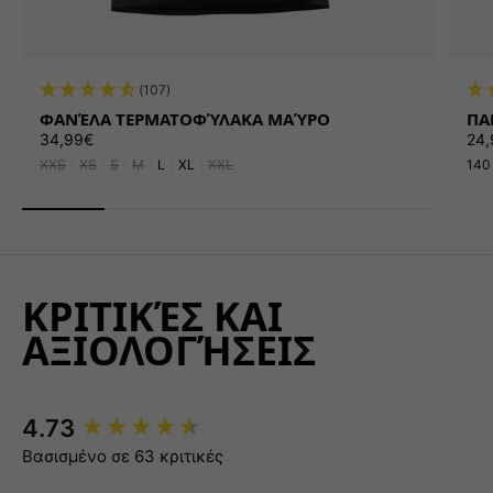
(107)
ΦΑΝΈΛΑ ΤΕΡΜΑΤΟΦΎΛΑΚΑ ΜΑΎΡΟ
ΠΑ
Κανονική τιμή
Καν
34,99€
24,
XXS
|
XS
|
S
|
M
|
L
|
XL
|
XXL
140
ΚΡΙΤΙΚΈΣ ΚΑΙ
ΑΞΙΟΛΟΓΉΣΕΙΣ
New content loaded
4.73
Βασισμένο σε 63 κριτικές