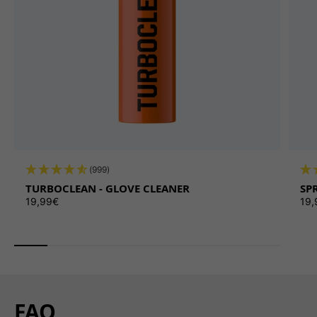
(999)
TURBOCLEAN - GLOVE CLEANER
SP
Κανονική τιμή
Καν
19,99€
19,
FAQ