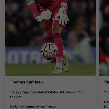
Thomas Kaminski
Va
"Το κράτημα του Rebel White-Out είναι απλά
"Τ
τρελό!"
Ser
Πρέμιερ Λιγκ:
Λούτον Τάουν
Εθ