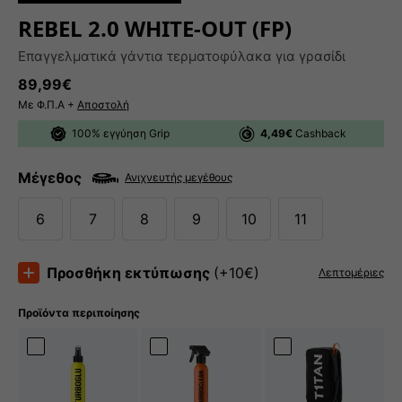
REBEL 2.0 WHITE-OUT (FP)
Επαγγελματικά γάντια τερματοφύλακα για γρασίδι
Κανονική τιμή
89,99€
Με Φ.Π.Α +
Αποστολή
100% εγγύηση Grip
4,49€
Cashback
Μέγεθος
Ανιχνευτής μεγέθους
6
7
8
9
10
11
Προσθήκη εκτύπωσης
(+10€)
Λεπτομέριες
Προϊόντα περιποίησης