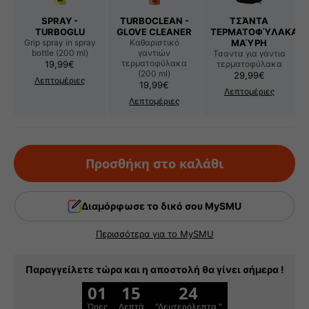
SPRAY -
TURBOCLEAN -
ΤΣΆΝΤΑ
TURBOGLU
GLOVE CLEANER
ΤΕΡΜΑΤΟΦΎΛΑΚΑ
Grip spray in spray
Καθαριστικό
ΜΑΎΡΗ
bottle (200 ml)
γαντιών
Τσαντα για γάντια
Κανονική τιμή
τερματοφύλακα
19,99€
τερματοφύλακα
(200 ml)
Κανονική τιμή
29,99€
Λεπτομέριες
Κανονική τιμή
19,99€
Λεπτομέριες
Λεπτομέριες
Προσθήκη στο καλάθι
Διαμόρφωσε το δικό σου MySMU
Περισσότερα για το MySMU
Παραγγείλετε τώρα και η αποστολή θα γίνει σήμερα !
01
15
23
Ώρες
Λεπτά
"Δευτερόλεπτα "