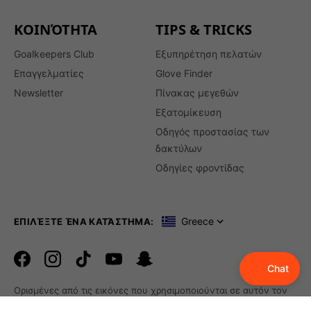
ΚΟΙΝΌΤΗΤΑ
TIPS & TRICKS
Goalkeepers Club
Εξυπηρέτηση πελατών
Επαγγελματίες
Glove Finder
Newsletter
Πίνακας μεγεθών
Εξατομίκευση
Οδηγός προστασίας των
δακτύλων
Οδηγίες φροντίδας
Greece
ΕΠΙΛΈΞΤΕ ΈΝΑ ΚΑΤΆΣΤΗΜΑ:
Chat
Facebook
Instagram
TikTok
TikTok
Snapchat
Ορισμένες από τις εικόνες που χρησιμοποιούνται σε αυτόν τον
ιστότοπο αγοράστηκαν από την imago sportfotodienst GmbH.